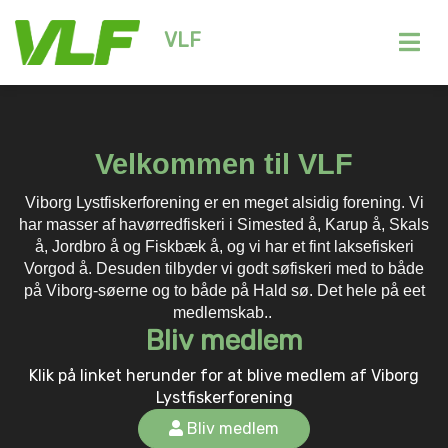
VLF
Velkommen til VLF
Viborg Lystfiskerforening er en meget alsidig forening. Vi
har masser af havørredfiskeri i Simested å, Karup å, Skals
å, Jordbro å og Fiskbæk å, og vi har et fint laksefiskeri
Vorgod å. Desuden tilbyder vi godt søfiskeri med to både
på Viborg-søerne og to både på Hald sø. Det hele på eet
medlemskab..
Bliv medlem
Klik på linket herunder for at blive medlem af Viborg
Lystfiskerforening
Bliv medlem