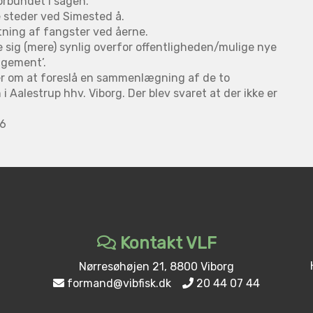
orbundet i sagen.
e steder ved Simested å.
etning af fangster ved åerne.
e sig (mere) synlig overfor offentligheden/mulige nye
ngement’.
er om at foreslå en sammenlægning af de to
 Aalestrup hhv. Viborg. Der blev svaret at der ikke er
26
Kontakt VLF
Nørresøhøjen 21, 8800 Viborg
formand@vibfisk.dk
20 44 07 44