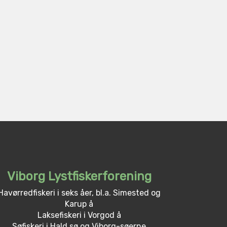
Viborg Lystfiskerforening
Havørredfiskeri i seks åer, bl.a. Simested og
Karup å
Laksefiskeri i Vorgod å
Søfiskeri i Hald sø og Viborg-søerne