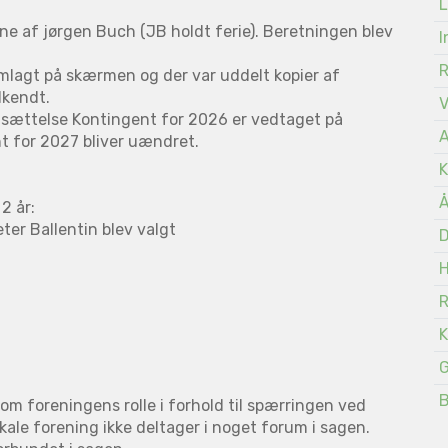
L
ne af jørgen Buch (JB holdt ferie). Beretningen blev
I
mlagt på skærmen og der var uddelt kopier af
dkendt.
tsættelse Kontingent for 2026 er vedtaget på
A
t for 2027 bliver uændret.
K
Å
2 år:
er Ballentin blev valgt
D
K
G
 om foreningens rolle i forhold til spærringen ved
ale forening ikke deltager i noget forum i sagen.