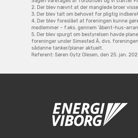
Sagen varetages af forbundet og vi støtter F
2. Der blev nævnt at der manglede broer viss
3. Der blev talt om behovet for pligtig indber
4. Der blev foreslået at foreningen kunne gør
medlemmer – f.eks. gennem ’åbent-hus-arra
5. Der blev spurgt om bestyrelsen havde plan
foreninger under Simested Å, dvs. foreningen i
sådanne tanker/planer aktuelt.
Referent: Søren Gytz Olesen, den 25. jan. 20