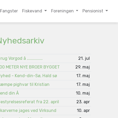
Fangster
Fiskevand
Foreningen
Pensionist
Nyhedsarkiv
rug Vorgod å ...............
21. jul
00 METER NYE BROER BYGGET
29. maj
yhed - Kend-din-Sø, Hald sø
17. maj
æmpe pighvar til Kristian
17. maj
end din Å
10. maj
estyrelsesreferat fra 22. april
23. apr
karverne jages ved Virksund
10. apr