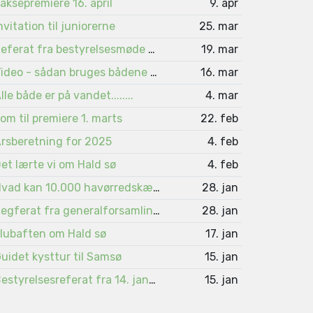
aksepremiere 16. april
9. apr
nvitation til juniorerne
25. mar
Referat fra bestyrelsesmøde 4. marts
19. mar
Video - sådan bruges bådene på Viborgsøerne
16. mar
lle både er på vandet........
4. mar
om til premiere 1. marts
22. feb
rsberetning for 2025
4. feb
et lærte vi om Hald sø
4. feb
Hvad kan 10.000 havørredskæl fortælle ?
28. jan
Regferat fra generalforsamlingen 2026
28. jan
lubaften om Hald sø
17. jan
uidet kysttur til Samsø
15. jan
Bestyrelsesreferat fra 14. januar 2026
15. jan