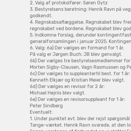
2. Valg af protokolfører: Søren Gytz
3. Bestyrelsens beretning: Henrik Ravn på veg
godkendt.
4. Regnskabsaflæggelse. Regnskabet blev fre
regnskabet ved bordene. Regnskabet blev go
5. Indkomne forslag, derunder kontingentfas
generalforsamlingen i januar 2025. Kontingen
6. Valg: 6a) Der vælges en formand for 1 år.
På valg er Jørgen Buch: JB blev genvalgt.
6b) Der vælges tre bestyrelsesmedlemmer for 
Morten Sigby-Clausen, Vagn Rasmussen og Pet
6c) Der vælges to suppleantertil best. for 1 år:
Kenneth Elkjær og Kristian Meier blev valgt.
6d) Der vælges en revisor for 2 år:
Michael Højriis blev valgt.
6e) Der vælges en revisorsuppleant for 1 år:
Peter Sindberg
Eventuelt:
1. Under punktet evt. blev der rejst spørgsmål
Tange-værket. Henrik Ravn svarede, at den lok