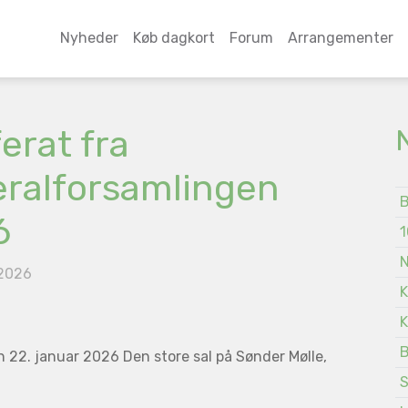
Nyheder
Køb dagkort
Forum
Arrangementer
erat fra
ralforsamlingen
B
6
1
N
 2026
K
K
B
 22. januar 2026 Den store sal på Sønder Mølle,
S