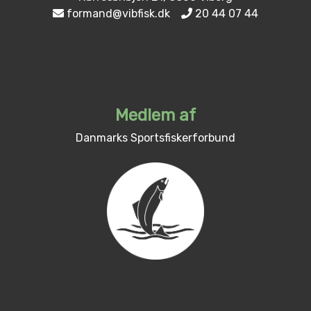
formand@vibfisk.dk
20 44 07 44
Medlem af
Danmarks Sportsfiskerforbund