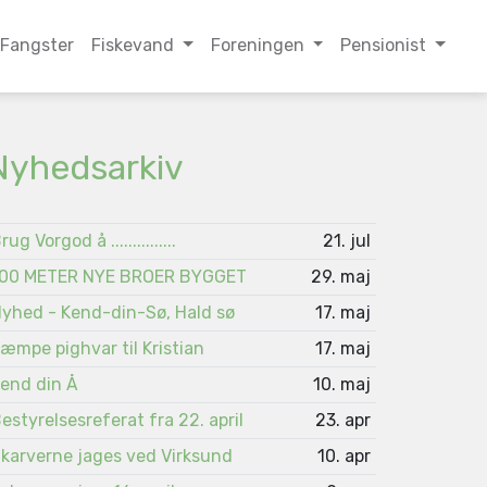
Fangster
Fiskevand
Foreningen
Pensionist
Nyhedsarkiv
rug Vorgod å ...............
21. jul
00 METER NYE BROER BYGGET
29. maj
yhed - Kend-din-Sø, Hald sø
17. maj
æmpe pighvar til Kristian
17. maj
end din Å
10. maj
estyrelsesreferat fra 22. april
23. apr
karverne jages ved Virksund
10. apr