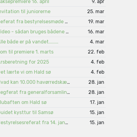
aksepremiere 16. april
9. apr
nvitation til juniorerne
25. mar
Referat fra bestyrelsesmøde 4. marts
19. mar
Video - sådan bruges bådene på Viborgsøerne
16. mar
lle både er på vandet........
4. mar
om til premiere 1. marts
22. feb
rsberetning for 2025
4. feb
et lærte vi om Hald sø
4. feb
Hvad kan 10.000 havørredskæl fortælle ?
28. jan
Regferat fra generalforsamlingen 2026
28. jan
lubaften om Hald sø
17. jan
uidet kysttur til Samsø
15. jan
Bestyrelsesreferat fra 14. januar 2026
15. jan