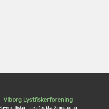
Viborg Lystfiskerforening
Havørredfiskeri i seks åer, bl.a. Simested og