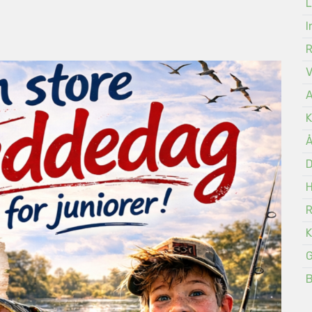
L
I
A
K
Å
D
K
G