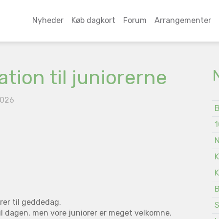
Nyheder
Køb dagkort
Forum
Arrangementer
ation til juniorerne
2026
B
1
N
K
K
B
rer til geddedag.
S
 til dagen, men vore juniorer er meget velkomne.