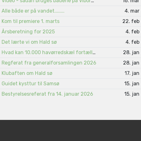
Video - sådan bruges bådene på Viborgsøerne
16. mar
Alle både er på vandet........
4. mar
Kom til premiere 1. marts
22. feb
Årsberetning for 2025
4. feb
Det lærte vi om Hald sø
4. feb
Hvad kan 10.000 havørredskæl fortælle ?
28. jan
Regferat fra generalforsamlingen 2026
28. jan
Klubaften om Hald sø
17. jan
Guidet kysttur til Samsø
15. jan
Bestyrelsesreferat fra 14. januar 2026
15. jan